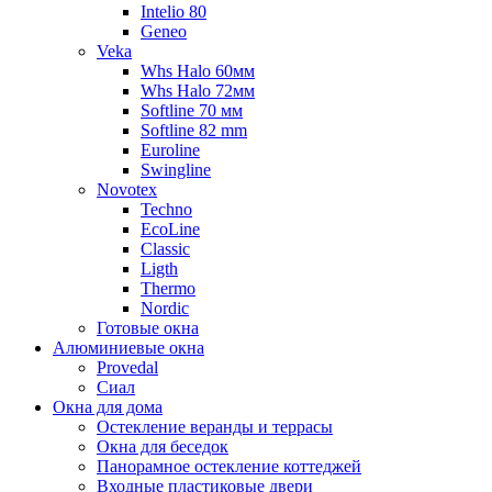
Intelio 80
Geneo
Veka
Whs Halo 60мм
Whs Halo 72мм
Softline 70 мм
Softline 82 mm
Euroline
Swingline
Novotex
Techno
EcoLine
Classic
Ligth
Thermo
Nordic
Готовые окна
Алюминиевые окна
Provedal
Сиал
Окна для дома
Остекление веранды и террасы
Окна для беседок
Панорамное остекление коттеджей
Входные пластиковые двери