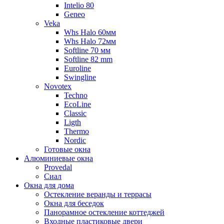
Intelio 80
Geneo
Veka
Whs Halo 60мм
Whs Halo 72мм
Softline 70 мм
Softline 82 mm
Euroline
Swingline
Novotex
Techno
EcoLine
Classic
Ligth
Thermo
Nordic
Готовые окна
Алюминиевые окна
Provedal
Сиал
Окна для дома
Остекление веранды и террасы
Окна для беседок
Панорамное остекление коттеджей
Входные пластиковые двери