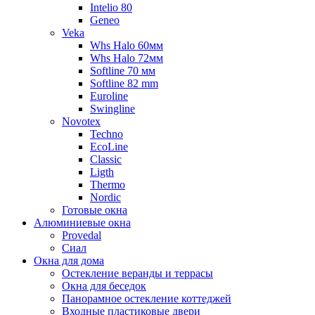
Intelio 80
Geneo
Veka
Whs Halo 60мм
Whs Halo 72мм
Softline 70 мм
Softline 82 mm
Euroline
Swingline
Novotex
Techno
EcoLine
Classic
Ligth
Thermo
Nordic
Готовые окна
Алюминиевые окна
Provedal
Сиал
Окна для дома
Остекление веранды и террасы
Окна для беседок
Панорамное остекление коттеджей
Входные пластиковые двери