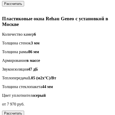
Рассчитать
Пластиковые окна Rehau Geneo с установкой в
Москве
Количество камер
6
Толщина стенок
3 мм
Толщина рамы
86 мм
Армирование
в массе
Звукоизоляция
47 дБ
Теплопередача
1.05 (м2x°C)/Вт
Толщина стеклопакета
44 мм
Цвет уплотнителя
серый
от
7 970 руб.
Рассчитать