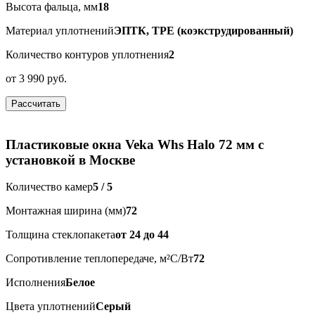
Высота фальца, мм
18
Материал уплотнений
ЭПТК, ТРЕ (коэкструдированный)
Количество контуров уплотнения
2
от
3 990 руб.
Рассчитать
Пластиковые окна Veka Whs Halo 72 мм с
установкой в Москве
Количество камер
5 / 5
Монтажная ширина (мм)
72
Толщина стеклопакета
от 24 до 44
Сопротивление теплопередаче, м²С/Вт
72
Исполнения
Белое
Цвета уплотнений
Серый