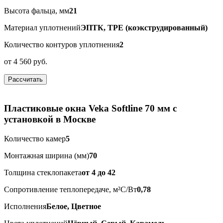
Высота фальца, мм
21
Материал уплотнений
ЭПТК, ТРЕ (коэкструдированный)
Количество контуров уплотнения
2
от
4 560 руб.
Рассчитать
Пластиковые окна Veka Softline 70 мм с
установкой в Москве
Количество камер
5
Монтажная ширина (мм)
70
Толщина стеклопакета
от 4 до 42
Сопротивление теплопередаче, м²С/Вт
0,78
Исполнения
Белое, Цветное