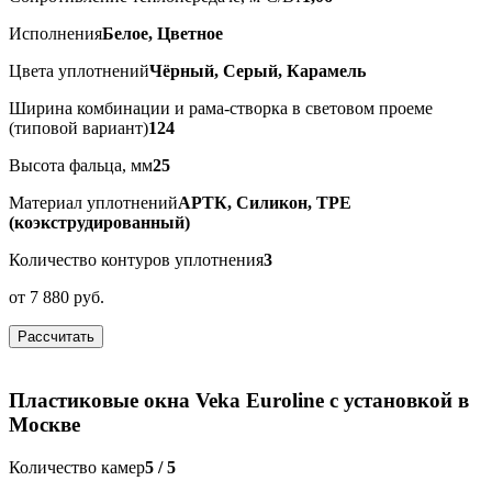
Исполнения
Белое, Цветное
Цвета уплотнений
Чёрный, Серый, Карамель
Ширина комбинации и рама-створка в световом проеме
(типовой вариант)
124
Высота фальца, мм
25
Материал уплотнений
АРТК, Силикон, ТРЕ
(коэкструдированный)
Количество контуров уплотнения
3
от
7 880 руб.
Рассчитать
Пластиковые окна Veka Euroline с установкой в
Москве
Количество камер
5 / 5