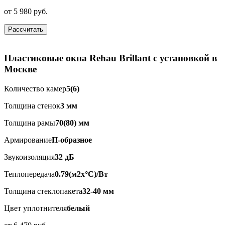
от
5 980 руб.
Рассчитать
Пластиковые окна Rehau Brillant с установкой в
Москве
Количество камер
5(6)
Толщина стенок
3 мм
Толщина рамы
70(80) мм
Армирование
П-образное
Звукоизоляция
32 дБ
Теплопередача
0.79(м2x°C)/Вт
Толщина стеклопакета
32-40 мм
Цвет уплотнителя
белый