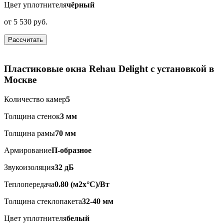
Цвет уплотнителя
чёрный
от
5 530 руб.
Рассчитать
Пластиковые окна Rehau Delight с установкой в
Москве
Количество камер
5
Толщина стенок
3 мм
Толщина рамы
70 мм
Армирование
П-образное
Звукоизоляция
32 дБ
Теплопередача
0.80 (м2x°C)/Вт
Толщина стеклопакета
32-40 мм
Цвет уплотнителя
белый