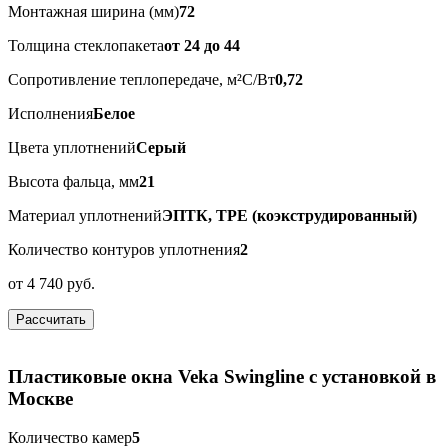
Монтажная ширина (мм)
72
Толщина стеклопакета
от 24 до 44
Сопротивление теплопередаче, м²С/Вт
0,72
Исполнения
Белое
Цвета уплотнений
Серый
Высота фальца, мм
21
Материал уплотнений
ЭПТК, ТРЕ (коэкструдированный)
Количество контуров уплотнения
2
от
4 740 руб.
Рассчитать
Пластиковые окна Veka Swingline с установкой в
Москве
Количество камер
5