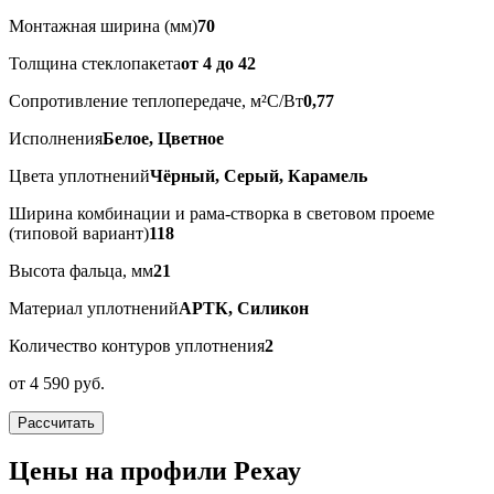
Монтажная ширина (мм)
70
Толщина стеклопакета
от 4 до 42
Сопротивление теплопередаче, м²С/Вт
0,77
Исполнения
Белое, Цветное
Цвета уплотнений
Чёрный, Серый, Карамель
Ширина комбинации и рама-створка в световом проеме
(типовой вариант)
118
Высота фальца, мм
21
Материал уплотнений
АРТК, Силикон
Количество контуров уплотнения
2
от
4 590 руб.
Рассчитать
Цены на профили Рехау