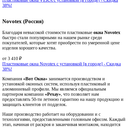
Пластиковые окна VEKA с установкой [в городе] - Cкидка
38%!
Novotex (Россия)
Благодаря невысокой стоимости пластиковые
окна Novotex
быстро стали популярными на нашем рынке среди
покупателей, которые хотят приобрести по умеренной цене
изделия хорошего качества.
от
3 410
₽
Пластиковые окна Novotex с установкой [в городе] - Cкидка
38%!
Компания
«Вот Окна»
занимается производством и
установкой оконных систем, используя пластиковый и
алюминиевый профили. Мы являемся официальным
партнером компании
«Рехау»
, что позволяет нам
предоставлять 50-ти летнюю гарантию на нашу продукцию и
защищать клиентов от подделок.
Наше производство работает на оборудовании и с
технологиями, предоставленными головным офисом. Каждый
этап, начиная от раскроя и заканчивая монтажом, находится