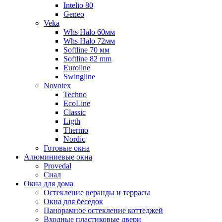
Intelio 80
Geneo
Veka
Whs Halo 60мм
Whs Halo 72мм
Softline 70 мм
Softline 82 mm
Euroline
Swingline
Novotex
Techno
EcoLine
Classic
Ligth
Thermo
Nordic
Готовые окна
Алюминиевые окна
Provedal
Сиал
Окна для дома
Остекление веранды и террасы
Окна для беседок
Панорамное остекление коттеджей
Входные пластиковые двери