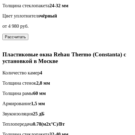
Толщина стеклопакета
24-32 мм
Цвет уплотнителя
чёрный
от
4 980 руб.
Рассчитать
Пластиковые окна Rehau Thermo (Constanta) с
установкой в Москве
Количество камер
4
Толщина стенок
2,8 мм
Толщина рамы
60 мм
Армирование
1,5 мм
Звукоизоляция
25 дБ
Теплопередача
0.78(м2x°C)/Вт
Толщина стеклопакета
32-40 мм