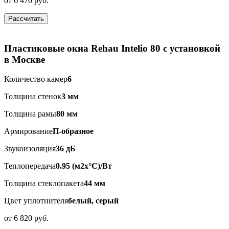
от
6 470 руб.
Рассчитать
Пластиковые окна Rehau Intelio 80 с установкой
в Москве
Количество камер
6
Толщина стенок
3 мм
Толщина рамы
80 мм
Армирование
П-образное
Звукоизоляция
36 дБ
Теплопередача
0.95 (м2x°C)/Вт
Толщина стеклопакета
44 мм
Цвет уплотнителя
белый, серый
от
6 820 руб.