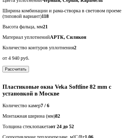
Цвета уплотнений
Чёрный, Серый, Карамель
Ширина комбинации и рама-створка в световом проеме
(типовой вариант)
118
Высота фальца, мм
21
Материал уплотнений
АРТК, Силикон
Количество контуров уплотнения
2
от
4 940 руб.
Рассчитать
Пластиковые окна Veka Softline 82 mm с
установкой в Москве
Количество камер
7 / 6
Монтажная ширина (мм)
82
Толщина стеклопакета
от 24 до 52
Сопротивление теплопередаче, м²С/Вт
1,06