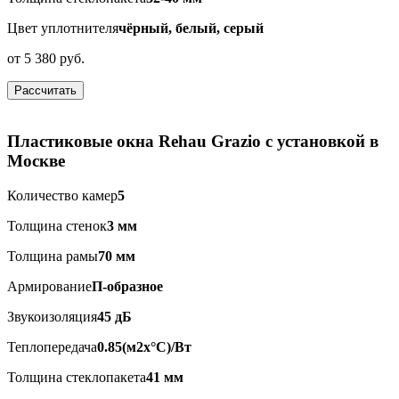
Цвет уплотнителя
чёрный, белый, серый
от
5 380 руб.
Рассчитать
Пластиковые окна Rehau Grazio с установкой в
Москве
Количество камер
5
Толщина стенок
3 мм
Толщина рамы
70 мм
Армирование
П-образное
Звукоизоляция
45 дБ
Теплопередача
0.85(м2x°C)/Вт
Толщина стеклопакета
41 мм