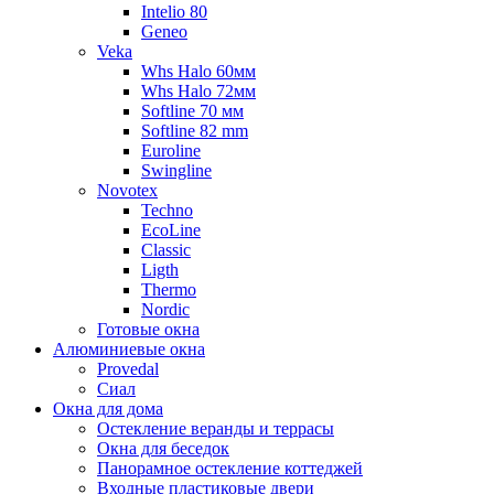
Intelio 80
Geneo
Veka
Whs Halo 60мм
Whs Halo 72мм
Softline 70 мм
Softline 82 mm
Euroline
Swingline
Novotex
Techno
EcoLine
Classic
Ligth
Thermo
Nordic
Готовые окна
Алюминиевые окна
Provedal
Сиал
Окна для дома
Остекление веранды и террасы
Окна для беседок
Панорамное остекление коттеджей
Входные пластиковые двери