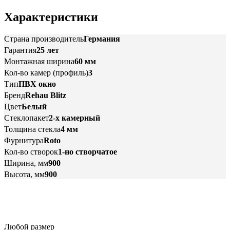
Характеристики
Страна производитель
Германия
Гарантия
25 лет
Монтажная ширина
60 мм
Кол-во камер (профиль)
3
Тип
ПВХ окно
Бренд
Rehau Blitz
Цвет
Белый
Стеклопакет
2-х камерный
Толщина стекла
4 мм
Фурнитура
Roto
Кол-во створок
1-но створчатое
Ширина, мм
900
Высота, мм
900
Любой размер