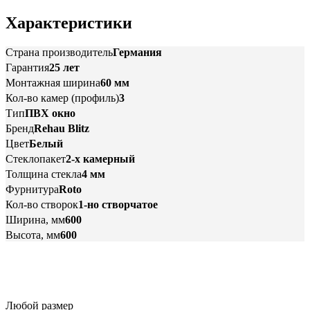
Характеристики
Страна производитель
Германия
Гарантия
25 лет
Монтажная ширина
60 мм
Кол-во камер (профиль)
3
Тип
ПВХ окно
Бренд
Rehau Blitz
Цвет
Белый
Стеклопакет
2-х камерный
Толщина стекла
4 мм
Фурнитура
Roto
Кол-во створок
1-но створчатое
Ширина, мм
600
Высота, мм
600
Любой размер