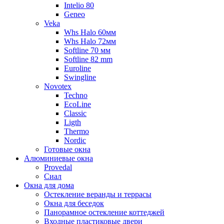
Intelio 80
Geneo
Veka
Whs Halo 60мм
Whs Halo 72мм
Softline 70 мм
Softline 82 mm
Euroline
Swingline
Novotex
Techno
EcoLine
Classic
Ligth
Thermo
Nordic
Готовые окна
Алюминиевые окна
Provedal
Сиал
Окна для дома
Остекление веранды и террасы
Окна для беседок
Панорамное остекление коттеджей
Входные пластиковые двери