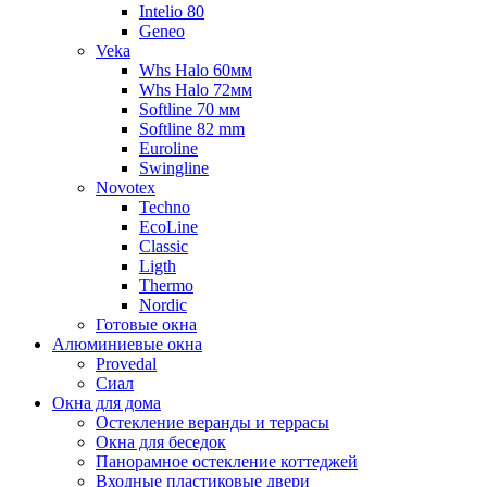
Intelio 80
Geneo
Veka
Whs Halo 60мм
Whs Halo 72мм
Softline 70 мм
Softline 82 mm
Euroline
Swingline
Novotex
Techno
EcoLine
Classic
Ligth
Thermo
Nordic
Готовые окна
Алюминиевые окна
Provedal
Сиал
Окна для дома
Остекление веранды и террасы
Окна для беседок
Панорамное остекление коттеджей
Входные пластиковые двери