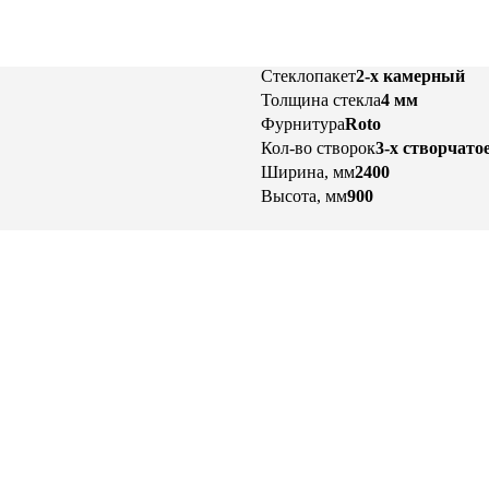
Стеклопакет
2-х камерный
Толщина стекла
4 мм
Фурнитура
Roto
Кол-во створок
3-х створчато
Ширина, мм
2400
Высота, мм
900