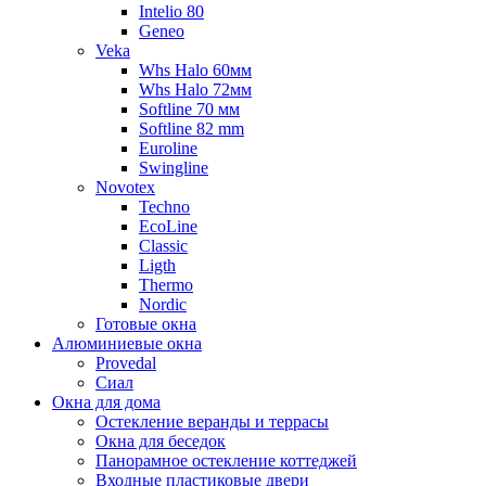
Intelio 80
Geneo
Veka
Whs Halo 60мм
Whs Halo 72мм
Softline 70 мм
Softline 82 mm
Euroline
Swingline
Novotex
Techno
EcoLine
Classic
Ligth
Thermo
Nordic
Готовые окна
Алюминиевые окна
Provedal
Сиал
Окна для дома
Остекление веранды и террасы
Окна для беседок
Панорамное остекление коттеджей
Входные пластиковые двери