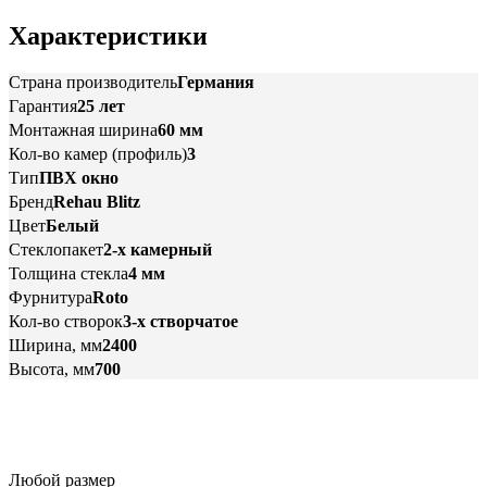
Характеристики
Страна производитель
Германия
Гарантия
25 лет
Монтажная ширина
60 мм
Кол-во камер (профиль)
3
Тип
ПВХ окно
Бренд
Rehau Blitz
Цвет
Белый
Стеклопакет
2-х камерный
Толщина стекла
4 мм
Фурнитура
Roto
Кол-во створок
3-х створчатое
Ширина, мм
2400
Высота, мм
700
Любой размер