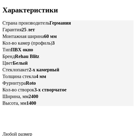
Характеристики
Страна производитель
Германия
Гарантия
25 лет
Монтажная ширина
60 мм
Кол-во камер (профиль)
3
Тип
ПВХ окно
Бренд
Rehau Blitz
Цвет
Белый
Стеклопакет
2-х камерный
Толщина стекла
4 мм
Фурнитура
Roto
Кол-во створок
3-х створчатое
Ширина, мм
2400
Высота, мм
1400
Любой размер