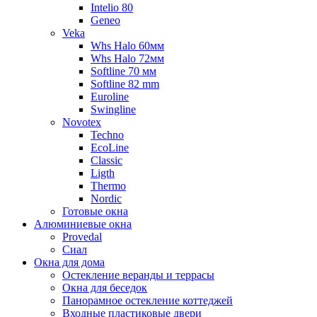
Intelio 80
Geneo
Veka
Whs Halo 60мм
Whs Halo 72мм
Softline 70 мм
Softline 82 mm
Euroline
Swingline
Novotex
Techno
EcoLine
Classic
Ligth
Thermo
Nordic
Готовые окна
Алюминиевые окна
Provedal
Сиал
Окна для дома
Остекление веранды и террасы
Окна для беседок
Панорамное остекление коттеджей
Входные пластиковые двери