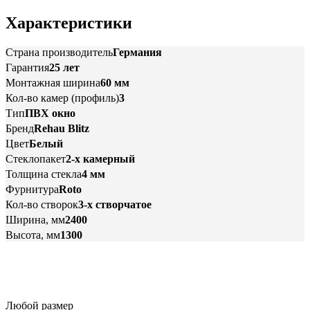
Характеристики
Страна производитель
Германия
Гарантия
25 лет
Монтажная ширина
60 мм
Кол-во камер (профиль)
3
Тип
ПВХ окно
Бренд
Rehau Blitz
Цвет
Белый
Стеклопакет
2-х камерный
Толщина стекла
4 мм
Фурнитура
Roto
Кол-во створок
3-х створчатое
Ширина, мм
2400
Высота, мм
1300
Любой размер