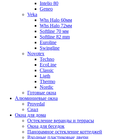
Intelio 80
Geneo
Veka
Whs Halo 60мм
Whs Halo 72мм
Softline 70 мм
Softline 82 mm
Euroline
Swingline
Novotex
Techno
EcoLine
Classic
Ligth
Thermo
Nordic
Готовые окна
Алюминиевые окна
Provedal
Сиал
Окна для дома
Остекление веранды и террасы
Окна для беседок
Панорамное остекление коттеджей
Входные пластиковые двери