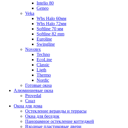
Intelio 80
Geneo
Veka
Whs Halo 60мм
Whs Halo 72мм
Softline 70 мм
Softline 82 mm
Euroline
Swingline
Novotex
Techno
EcoLine
Classic
Ligth
Thermo
Nordic
Готовые окна
Алюминиевые окна
Provedal
Сиал
Окна для дома
Остекление веранды и террасы
Окна для беседок
Панорамное остекление коттеджей
Входные пластиковые двери