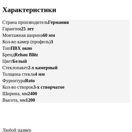
Характеристики
Страна производитель
Германия
Гарантия
25 лет
Монтажная ширина
60 мм
Кол-во камер (профиль)
3
Тип
ПВХ окно
Бренд
Rehau Blitz
Цвет
Белый
Стеклопакет
2-х камерный
Толщина стекла
4 мм
Фурнитура
Roto
Кол-во створок
3-х створчатое
Ширина, мм
2400
Высота, мм
1200
Любой размер