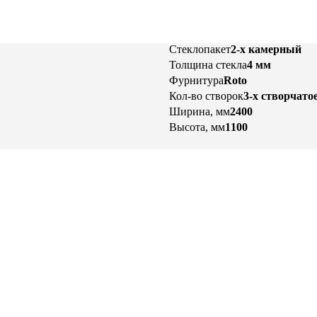
Стеклопакет
2-х камерный
Толщина стекла
4 мм
Фурнитура
Roto
Кол-во створок
3-х створчато
Ширина, мм
2400
Высота, мм
1100