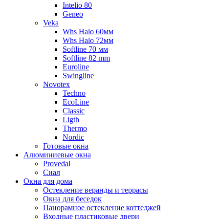
Intelio 80
Geneo
Veka
Whs Halo 60мм
Whs Halo 72мм
Softline 70 мм
Softline 82 mm
Euroline
Swingline
Novotex
Techno
EcoLine
Classic
Ligth
Thermo
Nordic
Готовые окна
Алюминиевые окна
Provedal
Сиал
Окна для дома
Остекление веранды и террасы
Окна для беседок
Панорамное остекление коттеджей
Входные пластиковые двери