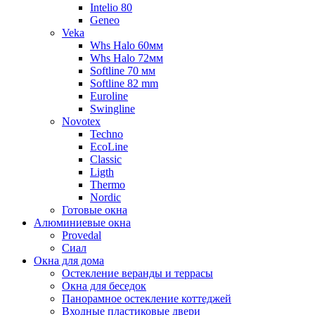
Intelio 80
Geneo
Veka
Whs Halo 60мм
Whs Halo 72мм
Softline 70 мм
Softline 82 mm
Euroline
Swingline
Novotex
Techno
EcoLine
Classic
Ligth
Thermo
Nordic
Готовые окна
Алюминиевые окна
Provedal
Сиал
Окна для дома
Остекление веранды и террасы
Окна для беседок
Панорамное остекление коттеджей
Входные пластиковые двери