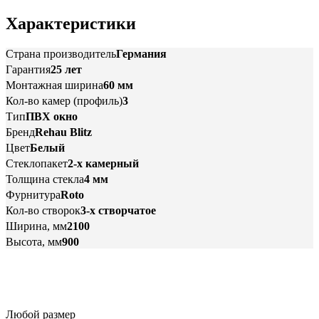
Характеристики
Страна производитель
Германия
Гарантия
25 лет
Монтажная ширина
60 мм
Кол-во камер (профиль)
3
Тип
ПВХ окно
Бренд
Rehau Blitz
Цвет
Белый
Стеклопакет
2-х камерный
Толщина стекла
4 мм
Фурнитура
Roto
Кол-во створок
3-х створчатое
Ширина, мм
2100
Высота, мм
900
Любой размер