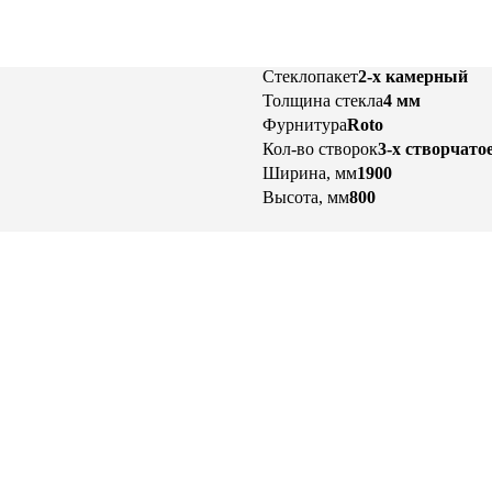
Стеклопакет
2-х камерный
Толщина стекла
4 мм
Фурнитура
Roto
Кол-во створок
3-х створчато
Ширина, мм
1900
Высота, мм
800