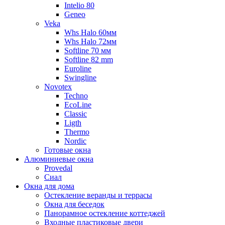
Intelio 80
Geneo
Veka
Whs Halo 60мм
Whs Halo 72мм
Softline 70 мм
Softline 82 mm
Euroline
Swingline
Novotex
Techno
EcoLine
Classic
Ligth
Thermo
Nordic
Готовые окна
Алюминиевые окна
Provedal
Сиал
Окна для дома
Остекление веранды и террасы
Окна для беседок
Панорамное остекление коттеджей
Входные пластиковые двери