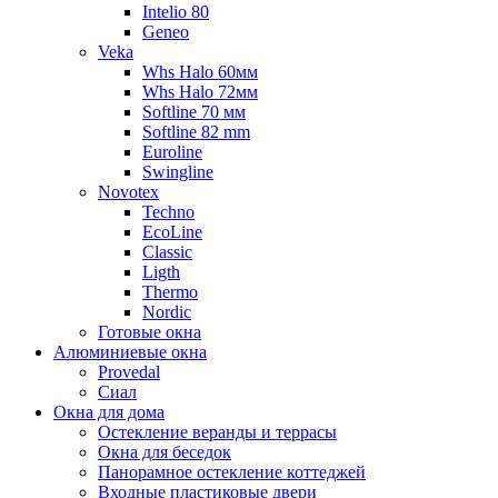
Intelio 80
Geneo
Veka
Whs Halo 60мм
Whs Halo 72мм
Softline 70 мм
Softline 82 mm
Euroline
Swingline
Novotex
Techno
EcoLine
Classic
Ligth
Thermo
Nordic
Готовые окна
Алюминиевые окна
Provedal
Сиал
Окна для дома
Остекление веранды и террасы
Окна для беседок
Панорамное остекление коттеджей
Входные пластиковые двери