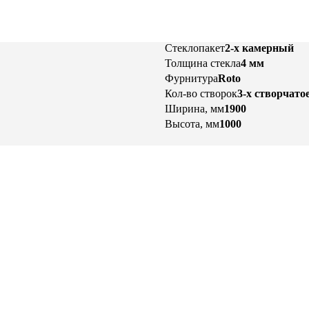
Стеклопакет
2-х камерный
Толщина стекла
4 мм
Фурнитура
Roto
Кол-во створок
3-х створчато
Ширина, мм
1900
Высота, мм
1000