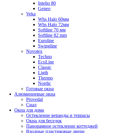
Intelio 80
Geneo
Veka
Whs Halo 60мм
Whs Halo 72мм
Softline 70 мм
Softline 82 mm
Euroline
Swingline
Novotex
Techno
EcoLine
Classic
Ligth
Thermo
Nordic
Готовые окна
Алюминиевые окна
Provedal
Сиал
Окна для дома
Остекление веранды и террасы
Окна для беседок
Панорамное остекление коттеджей
Входные пластиковые двери