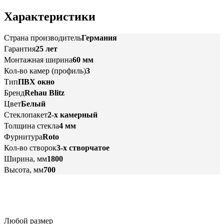
Характеристики
Страна производитель
Германия
Гарантия
25 лет
Монтажная ширина
60 мм
Кол-во камер (профиль)
3
Тип
ПВХ окно
Бренд
Rehau Blitz
Цвет
Белый
Стеклопакет
2-х камерный
Толщина стекла
4 мм
Фурнитура
Roto
Кол-во створок
3-х створчатое
Ширина, мм
1800
Высота, мм
700
Любой размер