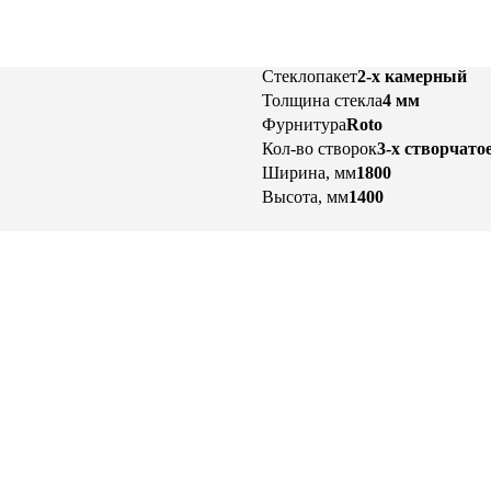
Стеклопакет
2-х камерный
Толщина стекла
4 мм
Фурнитура
Roto
Кол-во створок
3-х створчато
Ширина, мм
1800
Высота, мм
1400