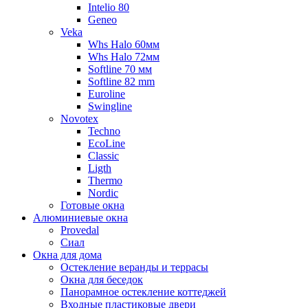
Intelio 80
Geneo
Veka
Whs Halo 60мм
Whs Halo 72мм
Softline 70 мм
Softline 82 mm
Euroline
Swingline
Novotex
Techno
EcoLine
Classic
Ligth
Thermo
Nordic
Готовые окна
Алюминиевые окна
Provedal
Сиал
Окна для дома
Остекление веранды и террасы
Окна для беседок
Панорамное остекление коттеджей
Входные пластиковые двери