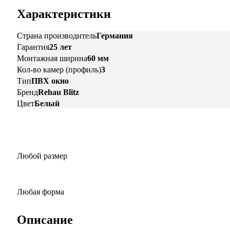
Характеристики
Страна производитель
Германия
Гарантия
25 лет
Монтажная ширина
60 мм
Кол-во камер (профиль)
3
Тип
ПВХ окно
Бренд
Rehau Blitz
Цвет
Белый
Любой размер
Любая форма
Описание