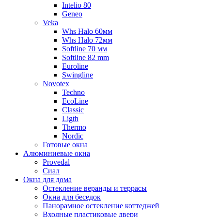
Intelio 80
Geneo
Veka
Whs Halo 60мм
Whs Halo 72мм
Softline 70 мм
Softline 82 mm
Euroline
Swingline
Novotex
Techno
EcoLine
Classic
Ligth
Thermo
Nordic
Готовые окна
Алюминиевые окна
Provedal
Сиал
Окна для дома
Остекление веранды и террасы
Окна для беседок
Панорамное остекление коттеджей
Входные пластиковые двери