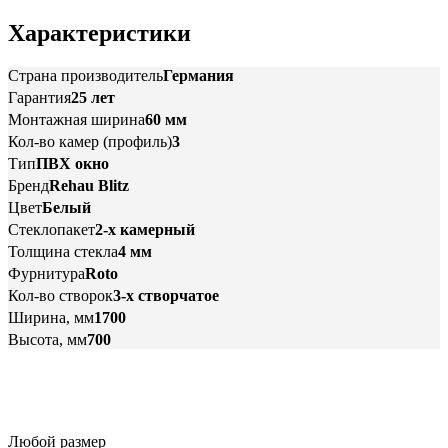
Характеристики
Страна производитель
Германия
Гарантия
25 лет
Монтажная ширина
60 мм
Кол-во камер (профиль)
3
Тип
ПВХ окно
Бренд
Rehau Blitz
Цвет
Белый
Стеклопакет
2-х камерный
Толщина стекла
4 мм
Фурнитура
Roto
Кол-во створок
3-х створчатое
Ширина, мм
1700
Высота, мм
700
Любой размер