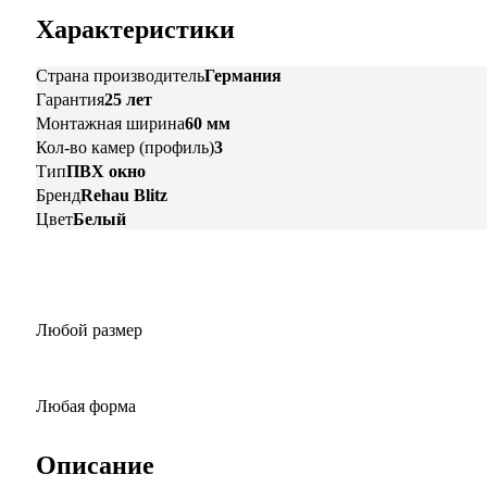
Характеристики
Страна производитель
Германия
Гарантия
25 лет
Монтажная ширина
60 мм
Кол-во камер (профиль)
3
Тип
ПВХ окно
Бренд
Rehau Blitz
Цвет
Белый
Любой размер
Любая форма
Описание