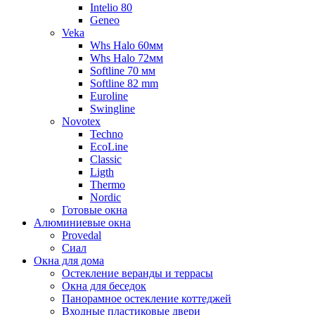
Intelio 80
Geneo
Veka
Whs Halo 60мм
Whs Halo 72мм
Softline 70 мм
Softline 82 mm
Euroline
Swingline
Novotex
Techno
EcoLine
Classic
Ligth
Thermo
Nordic
Готовые окна
Алюминиевые окна
Provedal
Сиал
Окна для дома
Остекление веранды и террасы
Окна для беседок
Панорамное остекление коттеджей
Входные пластиковые двери