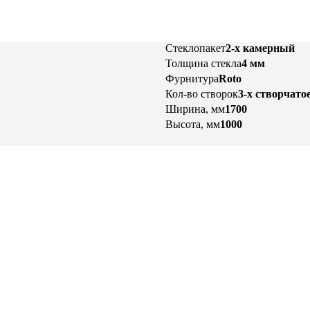
Стеклопакет
2-х камерный
Толщина стекла
4 мм
Фурнитура
Roto
Кол-во створок
3-х створчато
Ширина, мм
1700
Высота, мм
1000