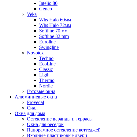
Intelio 80
Geneo
Veka
Whs Halo 60мм
Whs Halo 72мм
Softline 70 мм
Softline 82 mm
Euroline
Swingline
Novotex
Techno
EcoLine
Classic
Ligth
Thermo
Nordic
Готовые окна
Алюминиевые окна
Provedal
Сиал
Окна для дома
Остекление веранды и террасы
Окна для беседок
Панорамное остекление коттеджей
Входные пластиковые двери