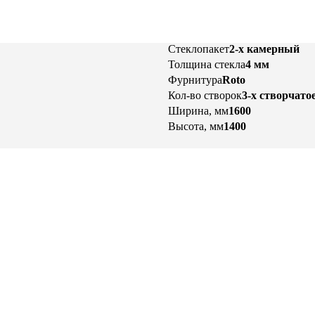
Стеклопакет
2-х камерный
Толщина стекла
4 мм
Фурнитура
Roto
Кол-во створок
3-х створчато
Ширина, мм
1600
Высота, мм
1400