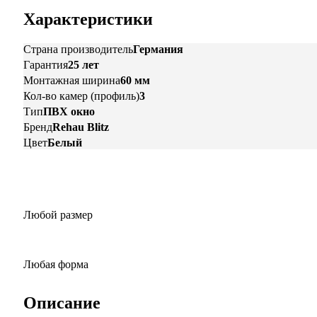
Характеристики
Страна производитель
Германия
Гарантия
25 лет
Монтажная ширина
60 мм
Кол-во камер (профиль)
3
Тип
ПВХ окно
Бренд
Rehau Blitz
Цвет
Белый
Любой размер
Любая форма
Описание