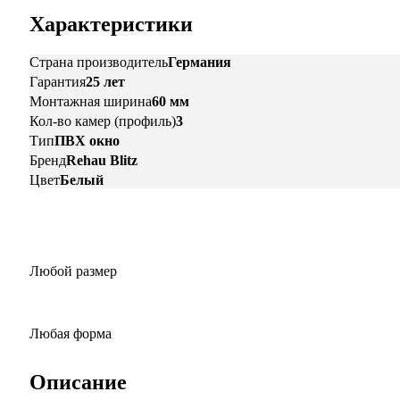
Характеристики
Страна производитель
Германия
Гарантия
25 лет
Монтажная ширина
60 мм
Кол-во камер (профиль)
3
Тип
ПВХ окно
Бренд
Rehau Blitz
Цвет
Белый
Любой размер
Любая форма
Описание