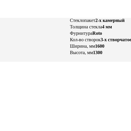
Стеклопакет
2-х камерный
Толщина стекла
4 мм
Фурнитура
Roto
Кол-во створок
3-х створчато
Ширина, мм
1600
Высота, мм
1300