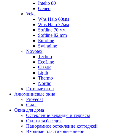
Intelio 80
Geneo
Veka
Whs Halo 60мм
Whs Halo 72мм
Softline 70 мм
Softline 82 mm
Euroline
Swingline
Novotex
Techno
EcoLine
Classic
Ligth
Thermo
Nordic
Готовые окна
Алюминиевые окна
Provedal
Сиал
Окна для дома
Остекление веранды и террасы
Окна для беседок
Панорамное остекление коттеджей
Входные пластиковые двери