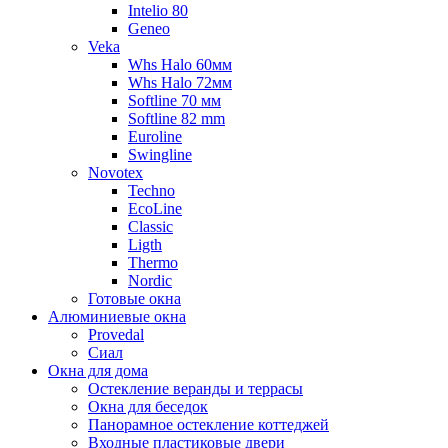
Intelio 80
Geneo
Veka
Whs Halo 60мм
Whs Halo 72мм
Softline 70 мм
Softline 82 mm
Euroline
Swingline
Novotex
Techno
EcoLine
Classic
Ligth
Thermo
Nordic
Готовые окна
Алюминиевые окна
Provedal
Сиал
Окна для дома
Остекление веранды и террасы
Окна для беседок
Панорамное остекление коттеджей
Входные пластиковые двери