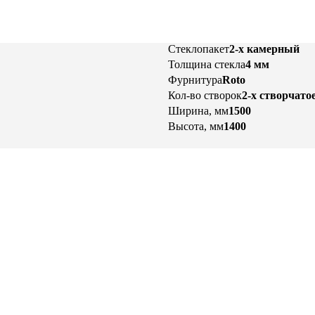
Стеклопакет
2-х камерный
Толщина стекла
4 мм
Фурнитура
Roto
Кол-во створок
2-х створчато
Ширина, мм
1500
Высота, мм
1400