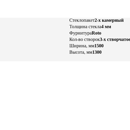
Стеклопакет
2-х камерный
Толщина стекла
4 мм
Фурнитура
Roto
Кол-во створок
3-х створчато
Ширина, мм
1500
Высота, мм
1300