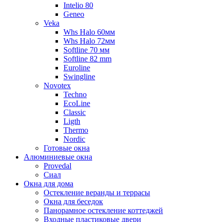
Intelio 80
Geneo
Veka
Whs Halo 60мм
Whs Halo 72мм
Softline 70 мм
Softline 82 mm
Euroline
Swingline
Novotex
Techno
EcoLine
Classic
Ligth
Thermo
Nordic
Готовые окна
Алюминиевые окна
Provedal
Сиал
Окна для дома
Остекление веранды и террасы
Окна для беседок
Панорамное остекление коттеджей
Входные пластиковые двери