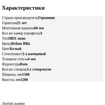
Характеристики
Страна производитель
Германия
Гарантия
25 лет
Монтажная ширина
60 мм
Кол-во камер (профиль)
3
Тип
ПВХ окно
Бренд
Rehau Blitz
Цвет
Белый
Стеклопакет
2-х камерный
Толщина стекла
4 мм
Фурнитура
Roto
Кол-во створок
3-х створчатое
Ширина, мм
1500
Высота, мм
1200
Любой размер