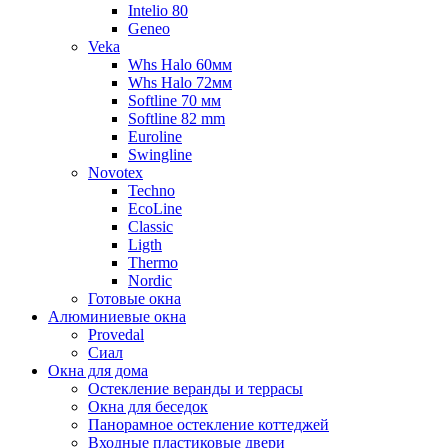
Intelio 80
Geneo
Veka
Whs Halo 60мм
Whs Halo 72мм
Softline 70 мм
Softline 82 mm
Euroline
Swingline
Novotex
Techno
EcoLine
Classic
Ligth
Thermo
Nordic
Готовые окна
Алюминиевые окна
Provedal
Сиал
Окна для дома
Остекление веранды и террасы
Окна для беседок
Панорамное остекление коттеджей
Входные пластиковые двери