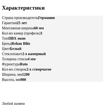
Характеристики
Страна производитель
Германия
Гарантия
25 лет
Монтажная ширина
60 мм
Кол-во камер (профиль)
3
Тип
ПВХ окно
Бренд
Rehau Blitz
Цвет
Белый
Стеклопакет
2-х камерный
Толщина стекла
4 мм
Фурнитура
Roto
Кол-во створок
2-х створчатое
Ширина, мм
1200
Высота, мм
900
Любой размер