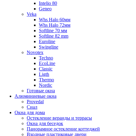
Intelio 80
Geneo
Veka
Whs Halo 60мм
Whs Halo 72мм
Softline 70 мм
Softline 82 mm
Euroline
Swingline
Novotex
Techno
EcoLine
Classic
Ligth
Thermo
Nordic
Готовые окна
Алюминиевые окна
Provedal
Сиал
Окна для дома
Остекление веранды и террасы
Окна для беседок
Панорамное остекление коттеджей
Входные пластиковые двери