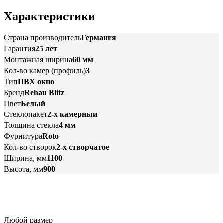
Характеристики
Страна производитель
Германия
Гарантия
25 лет
Монтажная ширина
60 мм
Кол-во камер (профиль)
3
Тип
ПВХ окно
Бренд
Rehau Blitz
Цвет
Белый
Стеклопакет
2-х камерный
Толщина стекла
4 мм
Фурнитура
Roto
Кол-во створок
2-х створчатое
Ширина, мм
1100
Высота, мм
900
Любой размер