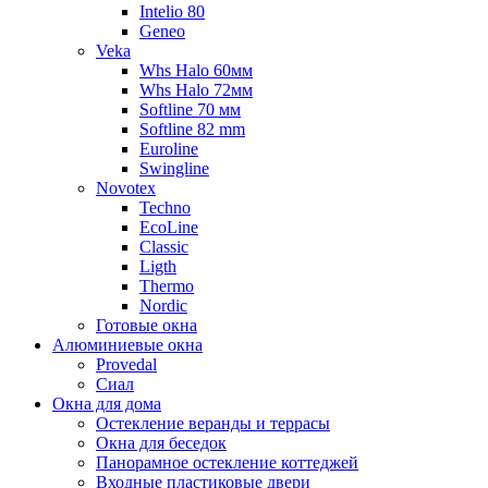
Intelio 80
Geneo
Veka
Whs Halo 60мм
Whs Halo 72мм
Softline 70 мм
Softline 82 mm
Euroline
Swingline
Novotex
Techno
EcoLine
Classic
Ligth
Thermo
Nordic
Готовые окна
Алюминиевые окна
Provedal
Сиал
Окна для дома
Остекление веранды и террасы
Окна для беседок
Панорамное остекление коттеджей
Входные пластиковые двери