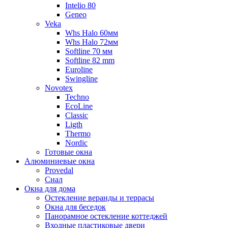
Intelio 80
Geneo
Veka
Whs Halo 60мм
Whs Halo 72мм
Softline 70 мм
Softline 82 mm
Euroline
Swingline
Novotex
Techno
EcoLine
Classic
Ligth
Thermo
Nordic
Готовые окна
Алюминиевые окна
Provedal
Сиал
Окна для дома
Остекление веранды и террасы
Окна для беседок
Панорамное остекление коттеджей
Входные пластиковые двери