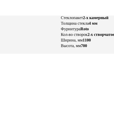
Стеклопакет
2-х камерный
Толщина стекла
4 мм
Фурнитура
Roto
Кол-во створок
2-х створчато
Ширина, мм
1100
Высота, мм
700