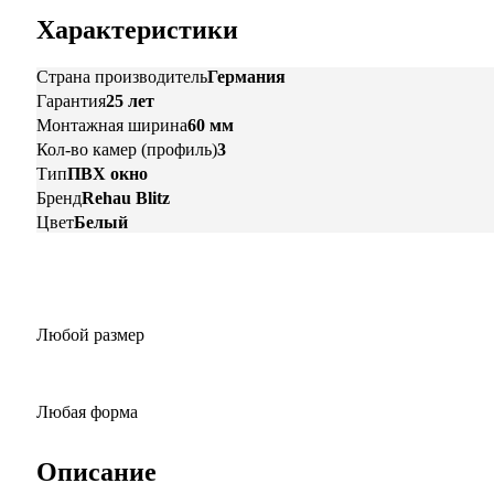
Характеристики
Страна производитель
Германия
Гарантия
25 лет
Монтажная ширина
60 мм
Кол-во камер (профиль)
3
Тип
ПВХ окно
Бренд
Rehau Blitz
Цвет
Белый
Любой размер
Любая форма
Описание