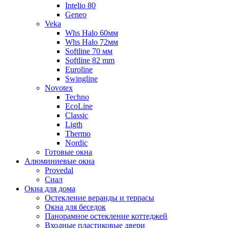
Intelio 80
Geneo
Veka
Whs Halo 60мм
Whs Halo 72мм
Softline 70 мм
Softline 82 mm
Euroline
Swingline
Novotex
Techno
EcoLine
Classic
Ligth
Thermo
Nordic
Готовые окна
Алюминиевые окна
Provedal
Сиал
Окна для дома
Остекление веранды и террасы
Окна для беседок
Панорамное остекление коттеджей
Входные пластиковые двери