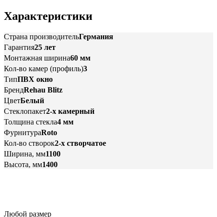
Характеристики
Страна производитель
Германия
Гарантия
25 лет
Монтажная ширина
60 мм
Кол-во камер (профиль)
3
Тип
ПВХ окно
Бренд
Rehau Blitz
Цвет
Белый
Стеклопакет
2-х камерный
Толщина стекла
4 мм
Фурнитура
Roto
Кол-во створок
2-х створчатое
Ширина, мм
1100
Высота, мм
1400
Любой размер