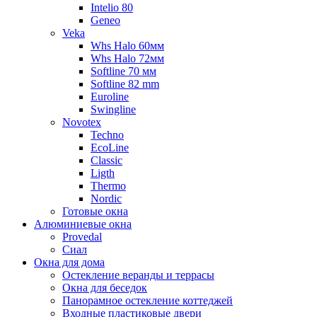
Intelio 80
Geneo
Veka
Whs Halo 60мм
Whs Halo 72мм
Softline 70 мм
Softline 82 mm
Euroline
Swingline
Novotex
Techno
EcoLine
Classic
Ligth
Thermo
Nordic
Готовые окна
Алюминиевые окна
Provedal
Сиал
Окна для дома
Остекление веранды и террасы
Окна для беседок
Панорамное остекление коттеджей
Входные пластиковые двери