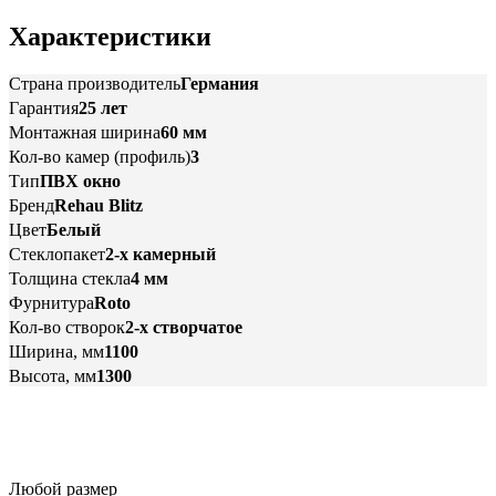
Характеристики
Страна производитель
Германия
Гарантия
25 лет
Монтажная ширина
60 мм
Кол-во камер (профиль)
3
Тип
ПВХ окно
Бренд
Rehau Blitz
Цвет
Белый
Стеклопакет
2-х камерный
Толщина стекла
4 мм
Фурнитура
Roto
Кол-во створок
2-х створчатое
Ширина, мм
1100
Высота, мм
1300
Любой размер