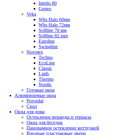
Intelio 80
Geneo
Veka
Whs Halo 60мм
Whs Halo 72мм
Softline 70 мм
Softline 82 mm
Euroline
Swingline
Novotex
Techno
EcoLine
Classic
Ligth
Thermo
Nordic
Готовые окна
Алюминиевые окна
Provedal
Сиал
Окна для дома
Остекление веранды и террасы
Окна для беседок
Панорамное остекление коттеджей
Входные пластиковые двери