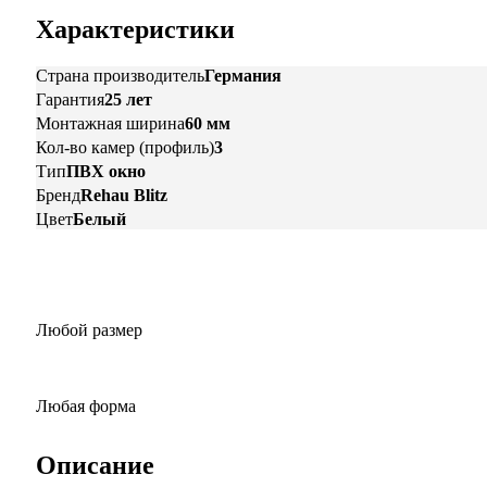
Характеристики
Страна производитель
Германия
Гарантия
25 лет
Монтажная ширина
60 мм
Кол-во камер (профиль)
3
Тип
ПВХ окно
Бренд
Rehau Blitz
Цвет
Белый
Любой размер
Любая форма
Описание