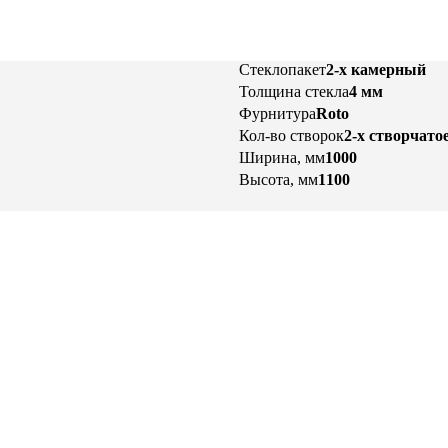
Стеклопакет
2-х камерный
Толщина стекла
4 мм
Фурнитура
Roto
Кол-во створок
2-х створчато
Ширина, мм
1000
Высота, мм
1100