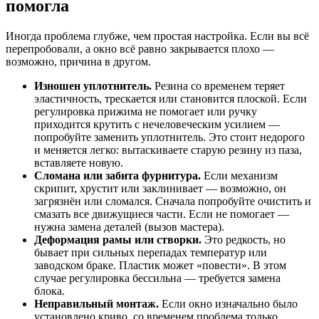
помогла
Иногда проблема глубже, чем простая настройка. Если вы всё
перепробовали, а окно всё равно закрывается плохо —
возможно, причина в другом.
Изношен уплотнитель.
Резина со временем теряет
эластичность, трескается или становится плоской. Если
регулировка прижима не помогает или ручку
приходится крутить с нечеловеческим усилием —
попробуйте заменить уплотнитель. Это стоит недорого
и меняется легко: вытаскиваете старую резину из паза,
вставляете новую.
Сломана или забита фурнитура.
Если механизм
скрипит, хрустит или заклинивает — возможно, он
загрязнён или сломался. Сначала попробуйте очистить и
смазать все движущиеся части. Если не помогает —
нужна замена деталей (вызов мастера).
Деформация рамы или створки.
Это редкость, но
бывает при сильных перепадах температур или
заводском браке. Пластик может «повести». В этом
случае регулировка бессильна — требуется замена
блока.
Неправильный монтаж.
Если окно изначально было
установлено криво, со временем проблема только