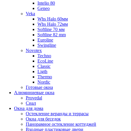
Intelio 80
Geneo
Veka
Whs Halo 60мм
Whs Halo 72мм
Softline 70 мм
Softline 82 mm
Euroline
Swingline
Novotex
Techno
EcoLine
Classic
Ligth
Thermo
Nordic
Готовые окна
Алюминиевые окна
Provedal
Сиал
Окна для дома
Остекление веранды и террасы
Окна для беседок
Панорамное остекление коттеджей
Входные пластиковые двери