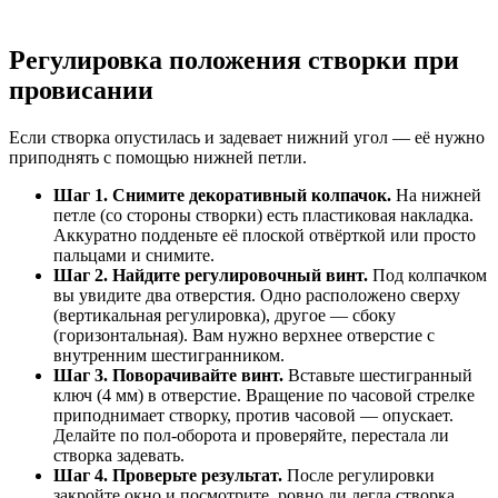
Регулировка положения створки при
провисании
Если створка опустилась и задевает нижний угол — её нужно
приподнять с помощью нижней петли.
Шаг 1. Снимите декоративный колпачок.
На нижней
петле (со стороны створки) есть пластиковая накладка.
Аккуратно подденьте её плоской отвёрткой или просто
пальцами и снимите.
Шаг 2. Найдите регулировочный винт.
Под колпачком
вы увидите два отверстия. Одно расположено сверху
(вертикальная регулировка), другое — сбоку
(горизонтальная). Вам нужно верхнее отверстие с
внутренним шестигранником.
Шаг 3. Поворачивайте винт.
Вставьте шестигранный
ключ (4 мм) в отверстие. Вращение по часовой стрелке
приподнимает створку, против часовой — опускает.
Делайте по пол-оборота и проверяйте, перестала ли
створка задевать.
Шаг 4. Проверьте результат.
После регулировки
закройте окно и посмотрите, ровно ли легла створка.