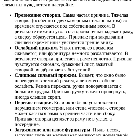
элементы нуждаются в настройке.
Провисание створки.
Самая частая причина. Тяжёлая
створка (особенно с двухкамерным стеклопакетом) со
временем опускается под собственным весом. В
результате нижний угол со стороны ручки задевает раму,
а сверху образуется щель. Признак: при закрывании
слышен скрежет или чувствуется трение внизу.
Ослабший прижим.
Уплотнитель со временем
сжимается, или фурнитура немного разбалтывается. В
результате створка прилегает к раме неплотно. Признак:
чувствуется сквозняк, бумажный лист, зажатый
створкой, выдёргивается без усилий.
Слишком сильный прижим.
Бывает, что окно было
переведено в зимний режим, а летом его забыли
ослабить. Резина пережата, ручка поворачивается с
большим трудом. Признак: ручку тяжело провернуть,
иногда слышен скрип.
Перекос створки.
Если окно было установлено с
нарушением геометрии, или стена «повела», створка
может касаться рамы в средней части или сбоку.
Признак: створка цепляет за раму не в углах, а
посередине.
Загрязнение или износ фурнитуры.
Пыль, песок,
засохшая грязь на механизмах мешают их нормальной