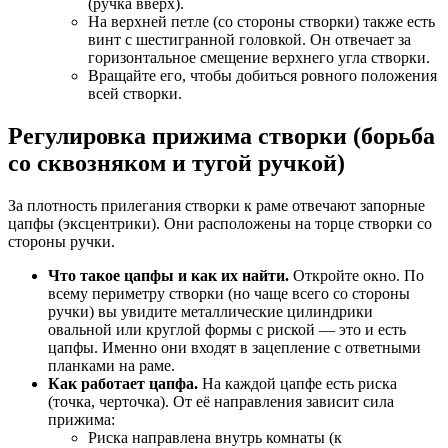
(ручка вверх).
На верхней петле (со стороны створки) также есть
винт с шестигранной головкой. Он отвечает за
горизонтальное смещение верхнего угла створки.
Вращайте его, чтобы добиться ровного положения
всей створки.
Регулировка прижима створки (борьба
со сквозняком и тугой ручкой)
За плотность прилегания створки к раме отвечают запорные
цапфы (эксцентрики). Они расположены на торце створки со
стороны ручки.
Что такое цапфы и как их найти.
Откройте окно. По
всему периметру створки (но чаще всего со стороны
ручки) вы увидите металлические цилиндрики
овальной или круглой формы с риской — это и есть
цапфы. Именно они входят в зацепление с ответными
планками на раме.
Как работает цапфа.
На каждой цапфе есть риска
(точка, черточка). От её направления зависит сила
прижима:
Риска направлена внутрь комнаты (к