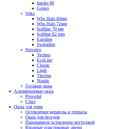
Intelio 80
Geneo
Veka
Whs Halo 60мм
Whs Halo 72мм
Softline 70 мм
Softline 82 mm
Euroline
Swingline
Novotex
Techno
EcoLine
Classic
Ligth
Thermo
Nordic
Готовые окна
Алюминиевые окна
Provedal
Сиал
Окна для дома
Остекление веранды и террасы
Окна для беседок
Панорамное остекление коттеджей
Входные пластиковые двери