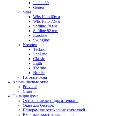
Intelio 80
Geneo
Veka
Whs Halo 60мм
Whs Halo 72мм
Softline 70 мм
Softline 82 mm
Euroline
Swingline
Novotex
Techno
EcoLine
Classic
Ligth
Thermo
Nordic
Готовые окна
Алюминиевые окна
Provedal
Сиал
Окна для дома
Остекление веранды и террасы
Окна для беседок
Панорамное остекление коттеджей
Входные пластиковые двери